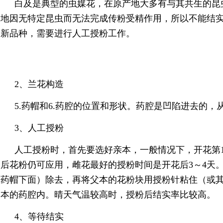
白及
是典型的虫媒花，在原产地大多有与其共生的昆
地因无特定昆虫而无法完成传粉受精作用，所以不能结
新品种，需要进行
人工
授粉工作。
2、兰花构造
5.药帽和6.药腔的位置和形状。药腔是凹陷进去的，
3、人工授粉
人工授粉时，首先要选好亲本，一般情况下，开花第1
后花粉仍可应用，雌花最好的授粉时间是开花后3～4天
药帽下面）除去，再将父本的花粉块用
授粉针粘住
（或
本的药腔内。晴天气温较高时，授粉后结实率比较高。
4、等待结实